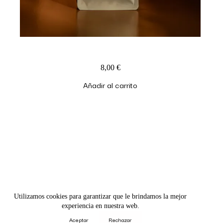
Té Verde Sencha Ecológico
8,00
€
Añadir al carrito
hodeistudio@gmail.com
@hodeistudio
Utilizamos cookies para garantizar que le brindamos la mejor
experiencia en nuestra web.
Aceptar
Rechazar