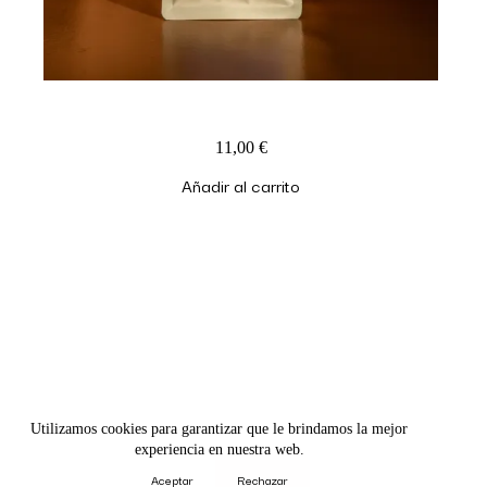
Infusión Relajante Color Campo
11,00
€
Añadir al carrito
hodeistudio@gmail.com
@hodeistudio
Utilizamos cookies para garantizar que le brindamos la mejor
experiencia en nuestra web.
Aceptar
Rechazar