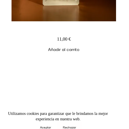
Infusión Digestiva Amarillo Reflejo
11,00
€
Añadir al carrito
hodeistudio@gmail.com
@hodeistudio
Utilizamos cookies para garantizar que le brindamos la mejor
experiencia en nuestra web.
Aceptar
Rechazar